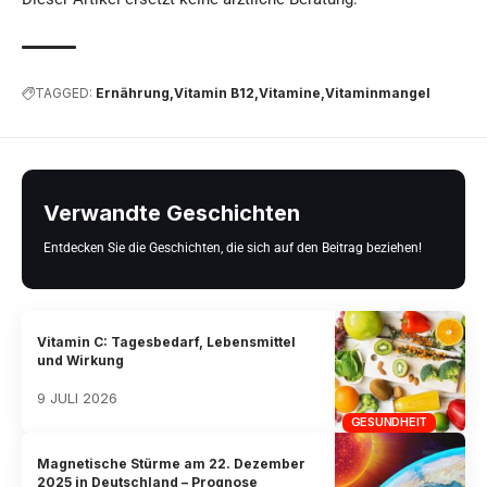
TAGGED:
Ernährung
Vitamin B12
Vitamine
Vitaminmangel
Verwandte Geschichten
Entdecken Sie die Geschichten, die sich auf den Beitrag beziehen!
Vitamin C: Tagesbedarf, Lebensmittel
und Wirkung
9 JULI 2026
GESUNDHEIT
Magnetische Stürme am 22. Dezember
2025 in Deutschland – Prognose