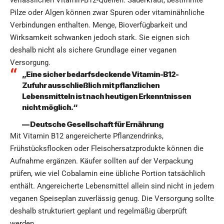
verlässlichen Vitamin-B12-Quellen. Sauerkraut, bestimmte
Pilze oder Algen können zwar Spuren oder vitaminähnliche
Verbindungen enthalten. Menge, Bioverfügbarkeit und
Wirksamkeit schwanken jedoch stark. Sie eignen sich
deshalb nicht als sichere Grundlage einer veganen
Versorgung.
„Eine sicher bedarfsdeckende Vitamin-B12-
Zufuhr ausschließlich mit pflanzlichen
Lebensmitteln ist nach heutigen Erkenntnissen
nicht möglich.“
— Deutsche Gesellschaft für Ernährung
Mit Vitamin B12 angereicherte Pflanzendrinks,
Frühstücksflocken oder Fleischersatzprodukte können die
Aufnahme ergänzen. Käufer sollten auf der Verpackung
prüfen, wie viel Cobalamin eine übliche Portion tatsächlich
enthält. Angereicherte Lebensmittel allein sind nicht in jedem
veganen Speiseplan zuverlässig genug. Die Versorgung sollte
deshalb strukturiert geplant und regelmäßig überprüft
werden.