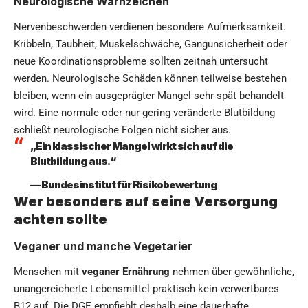
Neurologische Warnzeichen
Nervenbeschwerden verdienen besondere Aufmerksamkeit.
Kribbeln, Taubheit, Muskelschwäche, Gangunsicherheit oder
neue Koordinationsprobleme sollten zeitnah untersucht
werden. Neurologische Schäden können teilweise bestehen
bleiben, wenn ein ausgeprägter Mangel sehr spät behandelt
wird. Eine normale oder nur gering veränderte Blutbildung
schließt neurologische Folgen nicht sicher aus.
„Ein klassischer Mangel wirkt sich auf die
Blutbildung aus.“
— Bundesinstitut für Risikobewertung
Wer besonders auf seine Versorgung
achten sollte
Veganer und manche Vegetarier
Menschen mit
veganer Ernährung
nehmen über gewöhnliche,
unangereicherte Lebensmittel praktisch kein verwertbares
B12 auf. Die DGE empfiehlt deshalb eine dauerhafte