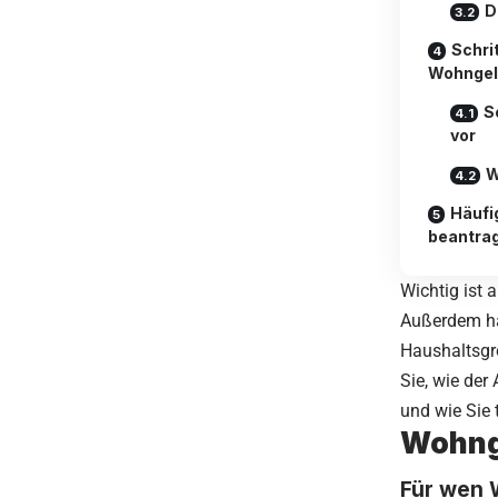
D
Schri
Wohngel
S
vor
W
Häufi
beantra
Wichtig ist
Außerdem hä
Haushaltsgrö
Sie, wie der
und wie Sie
Wohnge
Für wen 