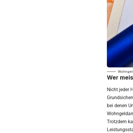
Wohngeld
Wer meis
Nicht jeder 
Grundsicher
bei denen Un
Wohngeldans
Trotzdem ka
Leistungsst