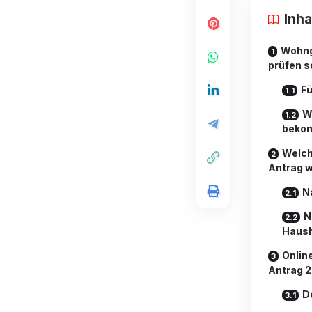
Inha
Wohng
prüfen s
Fü
W
beko
Welch
Antrag w
N
N
Haush
Onlin
Antrag 
D