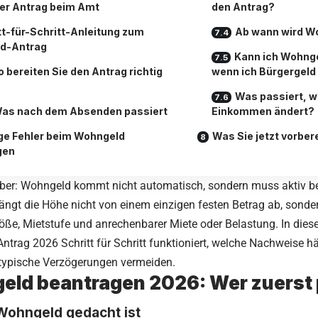
er Antrag beim Amt
den Antrag?
tt-für-Schritt-Anleitung zum
Ab wann wird W
d-Antrag
Kann ich Wohng
o bereiten Sie den Antrag richtig
wenn ich Bürgergeld
Was passiert, w
as nach dem Absenden passiert
Einkommen ändert?
ge Fehler beim Wohngeld
Was Sie jetzt vorbere
gen
 aber: Wohngeld kommt nicht automatisch, sondern muss aktiv b
ngt die Höhe nicht von einem einzigen festen Betrag ab, sond
ße, Mietstufe und anrechenbarer Miete oder Belastung. In diese
 Antrag 2026 Schritt für Schritt funktioniert, welche Nachweise h
 typische Verzögerungen vermeiden.
ld beantragen 2026: Wer zuerst p
Wohngeld gedacht ist