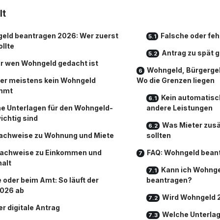
lt
eld beantragen 2026: Wer zuerst
Falsche oder fe
ollte
Antrag zu spät g
r wen Wohngeld gedacht ist
Wohngeld, Bürgergel
er meistens kein Wohngeld
Wo die Grenzen liegen
mmt
Kein automatisch
e Unterlagen für den Wohngeld-
andere Leistungen
ichtig sind
Was Mieter zusä
achweise zu Wohnung und Miete
sollten
achweise zu Einkommen und
FAQ: Wohngeld bean
alt
Kann ich Wohnge
e oder beim Amt: So läuft der
beantragen?
2026 ab
Wird Wohngeld 
er digitale Antrag
Welche Unterlag