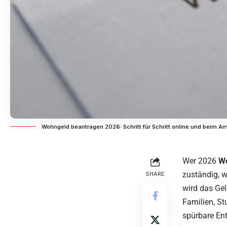
Wohngeld beantragen 2026: Schritt für Schritt online und beim A
Wer 2026
Wo
zuständig, w
SHARE
wird das Gel
Familien, S
spürbare Ent