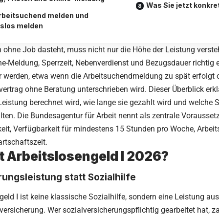
Was Sie jetzt konkret
rbeitsuchend melden und
tslos melden
h ohne Job dasteht, muss nicht nur die Höhe der Leistung verst
ine-Meldung, Sperrzeit, Nebenverdienst und Bezugsdauer richtig 
r werden, etwa wenn die Arbeitsuchendmeldung zu spät erfolgt o
rtrag ohne Beratung unterschrieben wird. Dieser Überblick erk
 Leistung berechnet wird, wie lange sie gezahlt wird und welche S
llten. Die Bundesagentur für Arbeit nennt als zentrale Vorauss
keit, Verfügbarkeit für mindestens 15 Stunden pro Woche, Arbe
artschaftszeit.
t Arbeitslosengeld I 2026?
ungsleistung statt Sozialhilfe
geld I ist keine klassische Sozialhilfe, sondern eine Leistung aus
versicherung. Wer sozialversicherungspflichtig gearbeitet hat, z