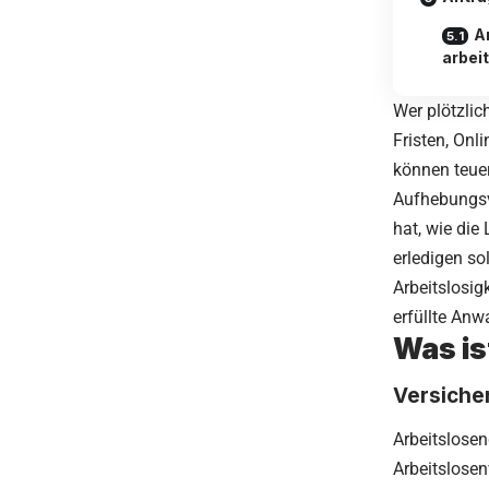
A
arbei
Wer plötzlic
Fristen, Onl
können teue
Aufhebungsve
hat, wie die
erledigen so
Arbeitslosig
erfüllte Anw
Was is
Versicher
Arbeitslosen
Arbeitslosen