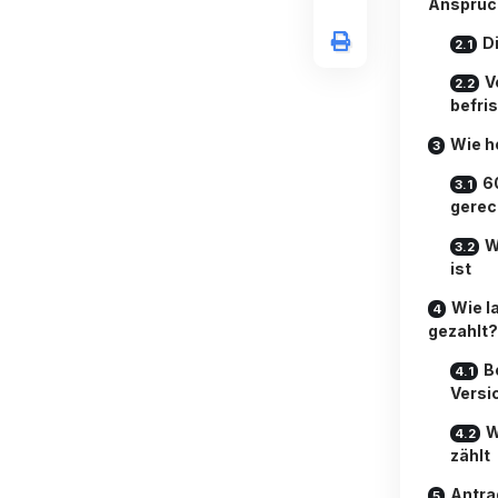
Anspruc
D
V
befri
Wie h
6
gerec
W
ist
Wie l
gezahlt?
B
Versi
W
zählt
Antra