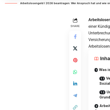
Arbeitslosengeld I 2026 beantragen: Wer Anspruch hat und wie vie
Arbeitslose
einer Kündig
SHARE
Unterbrechun
Versicherung
Arbeitslosen
Inha
Was is
Ve
Sozial
U
Grund
Arbei