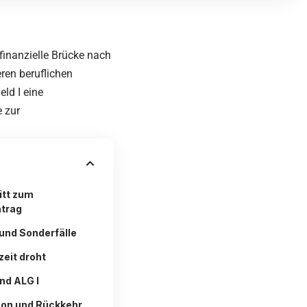
finanzielle Brücke nach
eren beruflichen
ld I eine
e zur
itt zum
ntrag
 und Sonderfälle
eit droht
nd ALG I
ion und Rückkehr