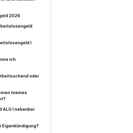
geld 2026
beitslosengeld
eitslosengeld I
mme ich
rbeitsuchend oder
mmen meines
et?
d ALG I nebenbei
i Eigenkündigung?