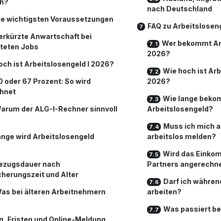
h?
nach Deutschland
ie wichtigsten Voraussetzungen
FAQ zu Arbeitslosen
erkürzte Anwartschaft bei
Wer bekommt Ar
steten Jobs
2026?
och ist Arbeitslosengeld I 2026?
Wie hoch ist Arb
0 oder 67 Prozent: So wird
2026?
hnet
Wie lange beko
arum der ALG-I-Rechner sinnvoll
Arbeitslosengeld?
Muss ich mich a
ange wird Arbeitslosengeld
arbeitslos melden?
Wird das Einko
ezugsdauer nach
Partners angerechn
cherungszeit und Alter
Darf ich währen
as bei älteren Arbeitnehmern
arbeiten?
Was passiert be
g, Fristen und Online-Meldung