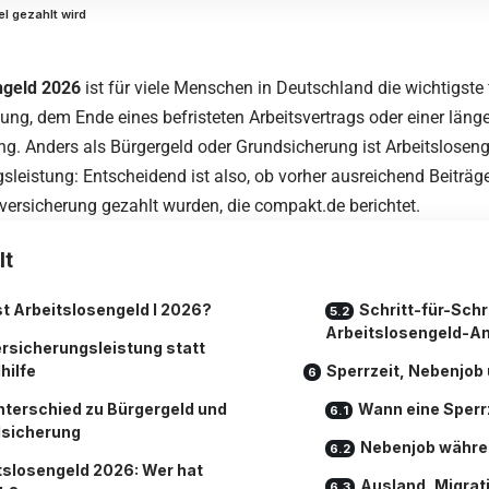
l gezahlt wird
ngeld 2026
ist für viele Menschen in Deutschland die wichtigste 
ung, dem Ende eines befristeten Arbeitsvertrags oder einer läng
g. Anders als Bürgergeld oder Grundsicherung ist Arbeitslosenge
sleistung: Entscheidend ist also, ob vorher ausreichend Beiträg
versicherung gezahlt wurden, diе
compakt.de
berichtet.
lt
t Arbeitslosengeld I 2026?
Schritt-für-Schr
Arbeitslosengeld-A
rsicherungsleistung statt
hilfe
Sperrzeit, Nebenjob
nterschied zu Bürgergeld und
Wann eine Sperrz
sicherung
Nebenjob währe
tslosengeld 2026: Wer hat
Ausland, Migrat