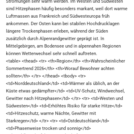
Strömungen sehr warm werden. Im Westen und Südwesten
sind Hitzephasen häufig besonders markant, weil dort warme
Luftmassen aus Frankreich und Südwesteuropa früh
ankommen. Der Osten kann bei stabilen Hochdrucklagen
längere Trockenphasen erleben, während der Süden
zusätzlich durch Alpenrandgewitter geprägt ist. In
Mittelgebirgen, am Bodensee und in alpennahen Regionen
können Wetterwechsel sehr schnell auftreten.
<table> <thead> <tr> <th>Region</th> <th>Wahrscheinlicher
Sommertrend 2026</th> <th>Worauf Bewohner achten
sollten</th> </tr> </thead> <tbody> <tr>
<td>Norddeutschland</td> <td>Wärmer als üblich, an der
Küste etwas gedämpfter</td> <td>UV-Schutz, Windwechsel,
Gewitter nach Hitzephasen</td> </tr> <tr> <td>Westen und
Südwesten</td> <td>Erhöhtes Risiko für starke Hitze</td>
<td>Hitzeschutz, warme Nächte, Gewitter mit
Starkregen</td> </tr> <tr> <td>Ostdeutschland</td>
<td>Phasenweise trocken und sonnig</td>