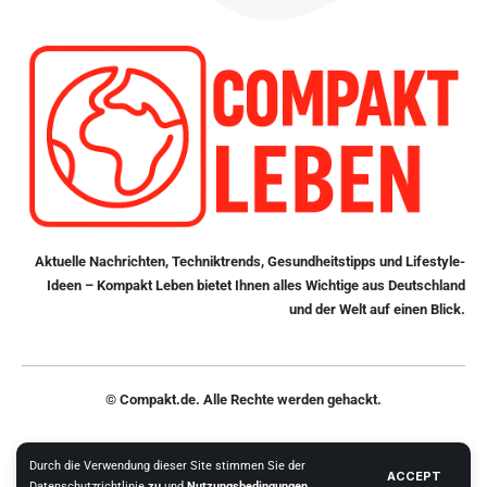
Aktuelle Nachrichten, Techniktrends, Gesundheitstipps und Lifestyle-
Ideen – Kompakt Leben bietet Ihnen alles Wichtige aus Deutschland
und der Welt auf einen Blick.
© Compakt.de. Alle Rechte werden gehackt.
Durch die Verwendung dieser Site stimmen Sie der
Datenschutzerklärung
Team
Werbung
Kontakt
ACCEPT
Datenschutzrichtlinie
zu
und
Nutzungsbedingungen
.