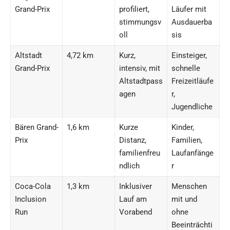
Grand-Prix
profiliert,
Läufer mit
stimmungsv
Ausdauerba
oll
sis
Altstadt
4,72 km
Kurz,
Einsteiger,
Grand-Prix
intensiv, mit
schnelle
Altstadtpass
Freizeitläufe
agen
r,
Jugendliche
Bären Grand-
1,6 km
Kurze
Kinder,
Prix
Distanz,
Familien,
familienfreu
Laufanfänge
ndlich
r
Coca-Cola
1,3 km
Inklusiver
Menschen
Inclusion
Lauf am
mit und
Run
Vorabend
ohne
Beeinträchti