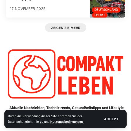
17 NOVEMBER 2025
DEUTSCHLAND
SPORT
ZEIGEN SIE MEHR
Aktuelle Nachrichten, Techniktrends, Gesundheitstipps und Lifestyle-
Ideen – Kompakt Leben bietet Ihnen alles Wichtige aus Deutschland
Durch die Verwendung dieser Site stimmen Sie der
ACCEPT
und der Welt auf einen Blick.
Datenschutzrichtlinie
zu
und
Nutzungsbedingungen
.