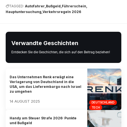
TAGGED:
Autofahrer
Bußgeld
Führerschein
Hauptuntersuchung
Verkehrsregeln 2026
Verwandte Geschichten
Entdecken Sie die Geschichten, die sich auf den Beitrag beziehen!
Das Unternehmen Renk erwägt eine
Verlagerung von Deutschland in die
USA, um das Lieferembargo nach Israel
zu umgehen
14 AUGUST 2025
DEUTSCHLAND
TECH
Handy am Steuer Strafe 2026: Punkte
und Bußgeld